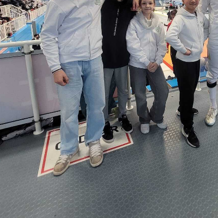
tuelles
Sport
ewsroom
Sportarten
eranstaltungen
Fitness, Reha &
VR App
Gesundheit
ereinszeitung
Physio TV MED
Sportkindergarten