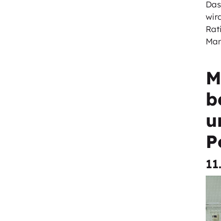
Das
wir
Ra
Man
M
b
u
P
11