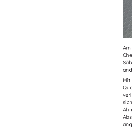
Am 
Che
Säb
and
Mit
Qua
ver
sic
Ahm
Abs
ang