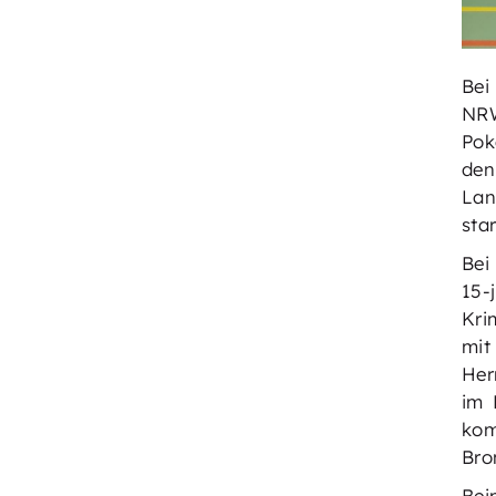
Bei
NRW
Pok
den
Lan
sta
Bei
15-
Kri
mit
Her
im 
kom
Bro
Bei