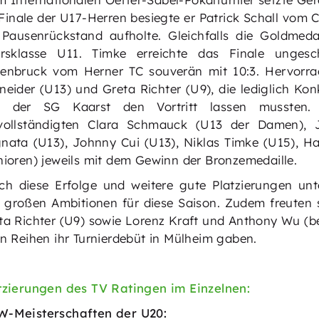
Finale der U17-Herren besiegte er Patrick Schall vom C
 Pausenrückstand aufholte. Gleichfalls die Goldmeda
ersklasse U11. Timke erreichte das Finale ung
enbruck vom Herner TC souverän mit 10:3. Hervorrag
neider (U13) und Greta Richter (U9), die lediglich 
 der SG Kaarst den Vortritt lassen mussten. 
vollständigten Clara Schmauck (U13 der Damen), 
nata (U13), Johnny Cui (U13), Niklas Timke (U15),
nioren) jeweils mit dem Gewinn der Bronzemedaille.
ch diese Erfolge und weitere gute Platzierungen unt
e großen Ambitionen für diese Saison. Zudem freuten 
ta Richter (U9) sowie Lorenz Kraft und Anthony Wu (b
en Reihen ihr Turnierdebüt in Mülheim gaben.
tzierungen des TV Ratingen im Einzelnen:
-Meisterschaften der U20: