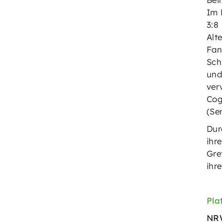
Im 
3:8
Alt
Fan
Sch
und
ver
Cog
(Se
Dur
ihr
Gre
ihr
Pla
NRW