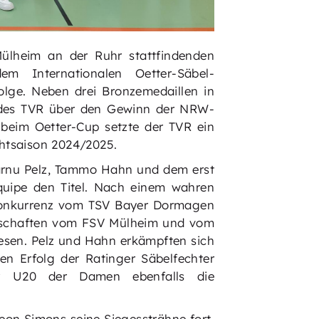
ülheim an der Ruhr stattfindenden
m Internationalen Oetter-Säbel-
folge. Neben drei Bronzemedaillen in
 des TVR über den Gewinn der NRW-
 beim Oetter-Cup setzte der TVR ein
chtsaison 2024/2025.
arnu Pelz, Tammo Hahn und dem erst
quipe den Titel. Nach einem wahren
 Konkurrenz vom TSV Bayer Dormagen
nnschaften vom FSV Mülheim und vom
iesen. Pelz und Hahn erkämpften sich
en Erfolg der Ratinger Säbelfechter
der U20 der Damen ebenfalls die
eon Simons seine Siegessträhne fort.