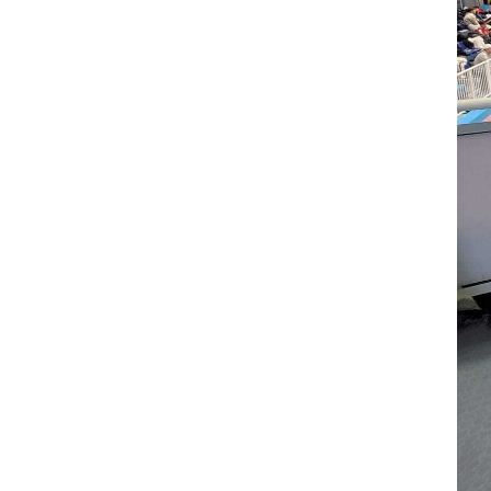
Dein TV
Ak
Über uns
N
Das sind wir
V
Nachhaltigkeit
T
Stellenangebote
V