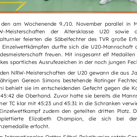
 den am Wochenende 9./10. November parallel in M
-Meisterschaften der Altersklasse U20 sowie de
alturnier feierten die Säbelfechter des TVR große Er
 Einzelwettkämpfen durfte sich die U20-Mannschaft
desmeisterschaft freuen. Mit insgesamt elf Medaillen
rkes sportliches Ausrufezeichen in der noch jungen Fe
 den NRW-Meisterschaften der U20 gewann die aus J
jährigen Gereon Simons bestehende Ratinger Fechte
mi behielt sie im entscheidenden Gefecht gegen die
 45:42 die Oberhand. Zuvor hatte sie bereits die Ma
ner TC klar mit 45:23 und 45:31 in die Schranken verw
Einzelwettkampf zudem den geteilten dritten Platz. D
plettierte Elizabeth Champion, die sich bei 
nzemedaille erfocht.
m Internationalen Oetter-Säbel-Pokalturnier setzte Ger