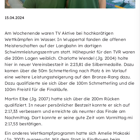
15.04.2024
Am Wochenende waren TV Aktive bei hochkarätigen
Wettkämpfen im Wasser. In Wuppertal fanden die offenen
Meisterschaften auf der Langbahn im dortigen
Schwimmleistungszentrum statt. Höhepunkt für den TVR waren
die 200m Lagen weiblich. Charlotte Wendel (Jg. 2004) holte
hier in neuer Vereinsbestzeit in 2:23,81 die Silbermedaille. Dazu
kamen über die 50m Schmetterling nach Platz 6 im Vorlauf
eine weitere Leistungssteigerung auf den Bronze-Rang dazu.
Dazu qualifizierte sie sich über die 100m Schmetterling und die
100m Freistil für die Finalläufe.
Martin Elbe (Jg. 2007) hatte sich über die 200m Rücken
qualifiziert. In neuer persönlicher Bestzeit konnte er sich auf
2:17,33 verbessern und erreichte als neunter das Finale am
Nachmittag. Dort konnte er seine gute Zeit vom Vormittag mi
2:17,53 bestätigen.
Ein anderes Wettkampfprogramm hatte sich Amelie Makoski
(Jg. 2003) ausgesucht. Mit dem Start in Eindhoven beim