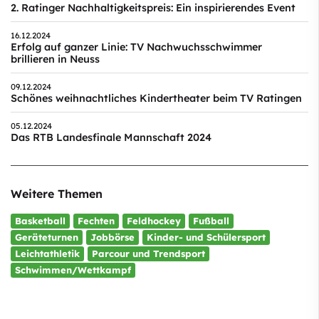
2. Ratinger Nachhaltigkeitspreis: Ein inspirierendes Event
16.12.2024
Erfolg auf ganzer Linie: TV Nachwuchsschwimmer
brillieren in Neuss
09.12.2024
Schönes weihnachtliches Kindertheater beim TV Ratingen
05.12.2024
Das RTB Landesfinale Mannschaft 2024
Weitere Themen
Basketball
Fechten
Feldhockey
Fußball
Geräteturnen
Jobbörse
Kinder- und Schülersport
Leichtathletik
Parcour und Trendsport
Schwimmen/Wettkampf