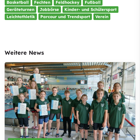
Basketball
Fechten
Feldhockey
Fußball
Geräteturnen
Jobbörse
Kinder- und Schülersport
Leichtathletik
Parcour und Trendsport
Verein
Weitere News