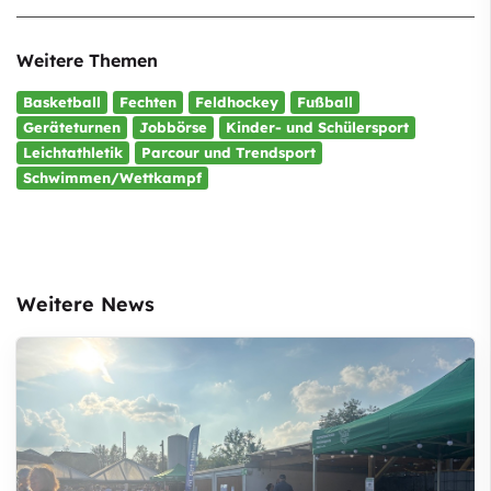
Weitere Themen
Basketball
Fechten
Feldhockey
Fußball
Geräteturnen
Jobbörse
Kinder- und Schülersport
Leichtathletik
Parcour und Trendsport
Schwimmen/Wettkampf
Weitere News