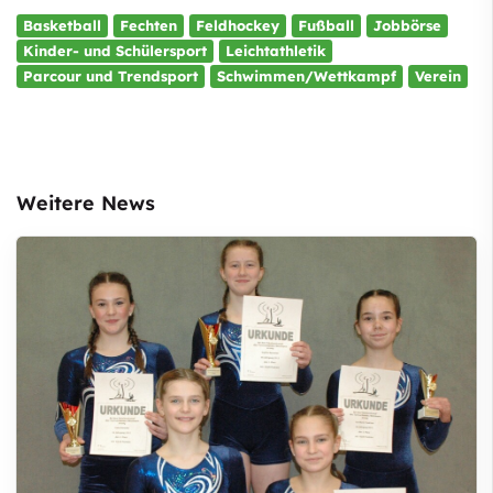
Basketball
Fechten
Feldhockey
Fußball
Jobbörse
Kinder- und Schülersport
Leichtathletik
Parcour und Trendsport
Schwimmen/Wettkampf
Verein
Weitere News